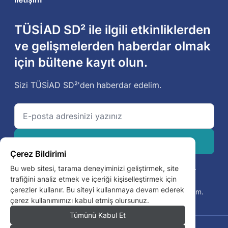
TÜSİAD SD² ile ilgili etkinliklerden
ve gelişmelerden haberdar olmak
için bültene kayıt olun.
Sizi TÜSİAD SD²'den haberdar edelim.
Duyuru Almaya Başla
Çerez Bildirimi
Aydınlatma Metnini görüntülemek için
buraya
tıklayınız.
Bu web sitesi, tarama deneyiminizi geliştirmek, site
trafiğini analiz etmek ve içeriği kişiselleştirmek için
Ticari Elektronik İleti Onam Metni
kapsamında ticari
çerezler kullanır. Bu siteyi kullanmaya devam ederek
elektronik ileti gönderilmesine (e-mail) onay veriyorum.
çerez kullanımımızı kabul etmiş olursunuz.
Tümünü Kabul Et